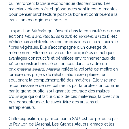
qui renforcent l’activité économique des territoires. Les
matériaux biosourcés et géosourcés sont incontournables
pour penser l’architecture post-carbone et contribuent à la
transition écologique et sociale.
L’exposition
Materia
, qui s’inscrit dans la continuité des deux
éditions
Fibra architectures
(2019) et
TerraFibra
(2021), est
dédiée aux architectures contemporaines en terre, pierre et
fibres végétales. Elle s'accompagne d'un ouvrage du
même nom. Elle met en valeur les propriétés esthétiques,
avantages constructifs et bénéfices environnementaux de
40 écoconstructions sélectionnées dans le cadre du
prix
materia award
.
Materia
reflète la volonté de mettre en
lumière des projets de réhabilitation exemplaires, en
soulignant la complémentarité des matières. Elle vise une
reconnaissance de ces bâtiments par la profession comme
par le grand public, soulignant le courage des maîtres
d’ouvrage qui ont fait le choix de ces matériaux, la créativité
des concepteurs et le savoir-faire des artisans et
entrepreneurs.
Cette exposition, organisée par la SAU, est
co-produite par
le Pavillon de l’Arsenal, Les Grands Ateliers, amàco et les