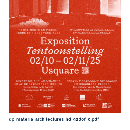
dp_materia_architectures_hd_92d0f_0.pdf