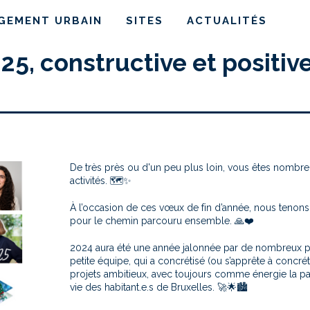
AGEMENT URBAIN
SITES
ACTUALITÉS
5, constructive et positive
De très près ou d'un peu plus loin, vous êtes nombre
activités.
🗺️✨
À l’occasion de ces vœux de fin d’année, nous tenons
pour le chemin parcouru ensemble.
🙏❤️
2024 aura été une année jalonnée par de nombreux p
petite équipe, qui a concrétisé (ou s’apprête à concrét
projets ambitieux, avec toujours comme énergie la pa
vie des habitant.e.s de Bruxelles.
🚀🌟🏙️