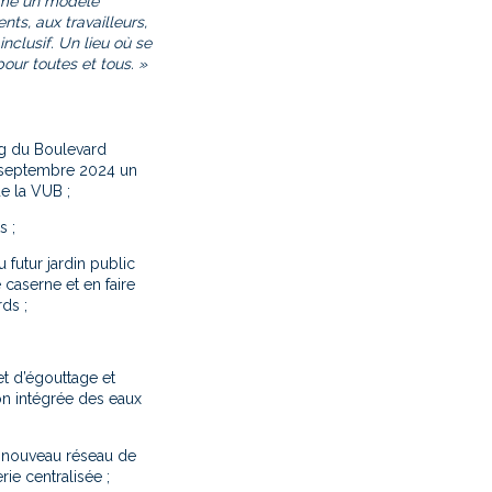
omme un modèle
nts, aux travailleurs,
inclusif. Un lieu où se
ur toutes et tous. »
ng du Boulevard
s septembre 2024 un
de la VUB ;
s ;
futur jardin public
caserne et en faire
ds ;
t d’égouttage et
ion intégrée des eaux
 nouveau réseau de
ie centralisée ;