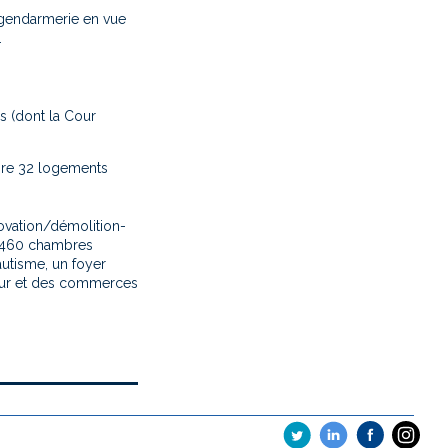
 gendarmerie en vue
.
s (dont la Cour
ire 32 logements
ovation/démolition-
n 460 chambres
autisme, un foyer
teur et des commerces