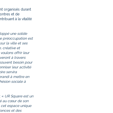
nt organisés durant
ontres et de
tribuant à la vitalité
loppé une solide
re préoccupation est
sur la ville et ses
 créative et
voulons offrir leur
veront à travers
t souvent besoin pour
nniser leur activité
ire servira
erandi à mettre en
ohésion sociale à
: «
UR Square est un
uté au cœur de son
, cet espace unique
tences et des