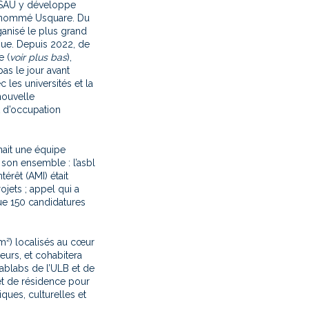
la SAU y développe
dénommé Usquare. Du
ganisé le plus grand
que. Depuis 2022, de
e (
voir plus bas
),
as le jour avant
 les universités et la
nouvelle
t d’occupation
gnait une équipe
 son ensemble : l’asbl
érêt (AMI) était
ojets ; appel qui a
ue 150 candidatures
m²) localisés au cœur
eurs, et cohabitera
ablabs de l’ULB et de
et de résidence pour
iques, culturelles et