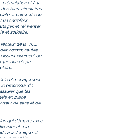
 l’émulation et à la
durables, circulaires,
ciale et culturelle du
t un carrefour
rtager, et réinventer
et solidaire.
 recteur de la VUB :
es des communautés
éjouissent vivement de
marque une étape
laire.
ciété d'Aménagement
s le processus de
’assurer que les
déjà en place,
orteur de sens et de
tion qui démarre avec
iversité et à la
onde académique et