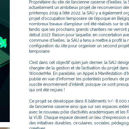
Propriétaire du site de l’ancienne caserne d’Ixelles, 
actuellement un ambitieux projet de reconversion 
printemps 2019 à l’été 2022, la SAU y a également or
projet d’occupation temporaire de l’époque en Belgi
nombreux travaux d’ampleur ont été réalisés sur le sit
tandis que les prochains grands chantiers ne verront p
début 2027. Raison pour laquelle, en concertation avec
commune d’Ixelles, la SAU a tenu à mettre à profit la 
configuration du site pour organiser un second proje
temporaire.
C’est dans cet objectif qu’en juin dernier, la SAU dési
chargée de la gestion et de l’activation du projet dans
WonderMei. En parallèle, un Appel à Manifestation d’Int
publié en vue d’informer les potentiels porteurs de pr
suscité énormément d’intérêt, puisque ce sont presq
qui ont été reçues !
Ce projet se développe dans 6 bâtiments (+/- 8.000 
de l’ancienne caserne ainsi que sur ses espaces extéri
avec le nouveau pôle d’activités académiques et les F
la VUB. Chaque espace devient un lieu d'expression 
des initiatives durables, circulaires, sociales, pédagog
créatives.