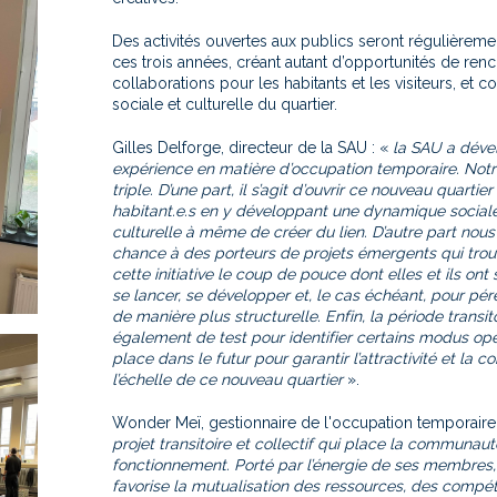
Des activités ouvertes aux publics seront régulièreme
ces trois années, créant autant d’opportunités de renc
collaborations pour les habitants et les visiteurs, et con
sociale et culturelle du quartier.
Gilles Delforge, directeur de la SAU : «
la SAU a déve
expérience en matière d’occupation temporaire. Not
triple. D’une part, il s’agit d’ouvrir ce nouveau quartier 
habitant.e.s en y développant une dynamique sociale,
culturelle à même de créer du lien. D’autre part nous 
chance à des porteurs de projets émergents qui trou
cette initiative le coup de pouce dont elles et ils on
se lancer, se développer et, le cas échéant, pour pére
de manière plus structurelle. Enfin, la période transito
également de test pour identifier certains modus op
place dans le futur pour garantir l’attractivité et la c
l’échelle de ce nouveau quartier
».
Wonder Meï, gestionnaire de l'occupation temporaire
projet transitoire et collectif qui place la communa
fonctionnement. Porté par l’énergie de ses membres
favorise la mutualisation des ressources, des compé