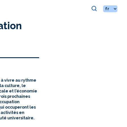
ation
 à vivre au rythme
a culture, le
cale et l’économie
trois prochaines
ccupation
ui occuperont les
 activités en
té universitaire.