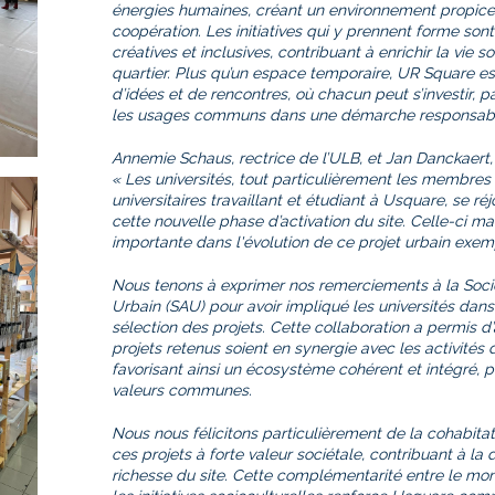
énergies humaines, créant un environnement propice à
coopération. Les initiatives qui y prennent forme sont 
créatives et inclusives, contribuant à enrichir la vie so
quartier. Plus qu’un espace temporaire, UR Square es
d’idées et de rencontres, où chacun peut s’investir, pa
les usages communs dans une démarche responsable 
Annemie Schaus, rectrice de l’ULB, et Jan Danckaert,
« Les universités, tout particulièrement les membr
universitaires travaillant et étudiant à Usquare, se r
cette nouvelle phase d’activation du site. Celle-ci 
importante dans l'évolution de ce projet urbain exemp
Nous tenons à exprimer nos remerciements à la So
Urbain (SAU) pour avoir impliqué les universités dan
sélection des projets. Cette collaboration a permis d
projets retenus soient en synergie avec les activités 
favorisant ainsi un écosystème cohérent et intégré, p
valeurs communes.
Nous nous félicitons particulièrement de la cohabita
ces projets à forte valeur sociétale, contribuant à la d
richesse du site. Cette complémentarité entre le m