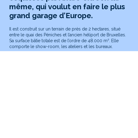
même, qui voulut en faire le plus
grand garage d’Europe.
Il est construit sur un terrain de près de 2 hectares, situé
entre le quai des Péniches et l’ancien héliport de Bruxelles.
Sa surface bâtie totale est de l’ordre de 48.000 m². Elle
comporte le show-room, les ateliers et les bureaux.
Eu égard à sa localisation et à son caractère
emblématique, il s’agit d’un site stratégique dans le cadre
de la mise en œuvre du
Plan Canal
.
La Région de Bruxelles-Capitale a décidé d’y développer
un musée d’art moderne et contemporain d’ampleur
internationale :
Kanal-Centre Pompidou
.
Le rôle de la Société d’Aménagement Urbain (SAU) :
La SAU a procédé à l’acquisition du garage Citroën-Yser
en octobre 2015.
Dès juin 2015, la SAU a lancé un appel d’offre