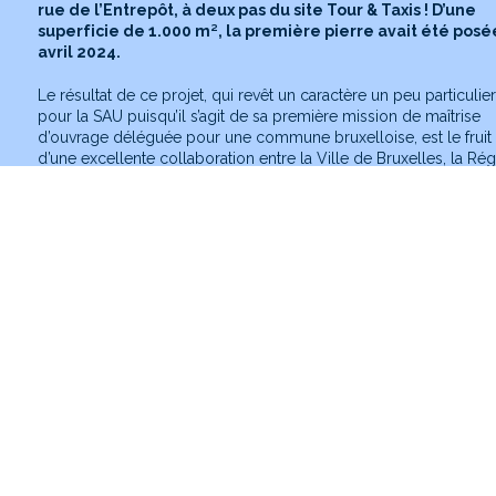
rue de l’Entrepôt, à deux pas du site Tour & Taxis ! D’une
superficie de 1.000 m², la première pierre avait été posé
avril 2024.
Le résultat de ce projet, qui revêt un caractère un peu particulier
pour la SAU puisqu’il s’agit de sa première mission de maîtrise
d’ouvrage déléguée pour une commune bruxelloise, est le fruit
d’une excellente collaboration entre la Ville de Bruxelles, la Ré
de Bruxelles-Capitale et la Société d’Aménagement Urbain.
Le bureau d’architecture Central a conçu un bâtiment reposant s
une double structure en béton, encadrant une grande salle de
concert centrale. Ce « squelette » permet une flexibilité
d’aménagement et de possibles extensions futures. La salle de
concert de 500 places est conçue pour offrir une acoustique
performante tout en préservant l’intimité des événements. Sa ha
sous plafond de plus de 7 mètres permet une grande polyvale
d’usage. Une terrasse panoramique et un jardin sur le toit ajoute
espace extérieur propice aux événements en plein air.
"Ce projet revêt un caractère un peu particulier pour la SAU puis
s’agit de sa première mission de maîtrise d’ouvrage déléguée p
une commune bruxelloise."