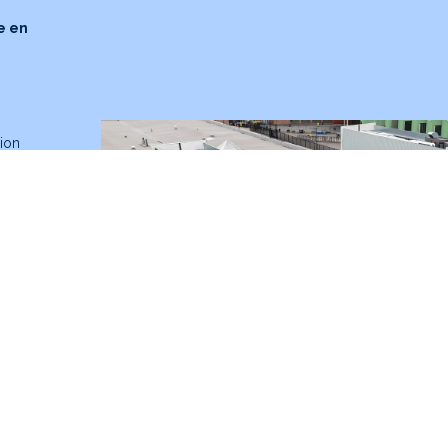
e en
gion
ur
uteur
nce
nt un
qu’il
our