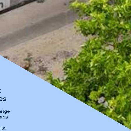
t
es
belge
e 19
 la