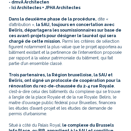
- dmvA Architecten
- Ici Architectes + JPHA Architectes
Dans la deuxième phase de la procédure,
dite «
d’attribution »,
la SAU, toujours en concertation avec
Beliris, départagera les soumissionnaires sur base de
ces avant-projets pour désigner le lauréat qui sera
chargé de cette mission.
Parmi les critères de sélection
figurent notamment la plus-value que le projet apportera au
bâtiment existant et la pertinence de l’intervention proposée
par rapport à la valeur patrimoniale du bâtiment, qui fait
partie d’un ensemble classé.
Trois partenaires, la Région bruxelloise, la SAU et
Beliris, ont signé un protocole de coopération pour la
rénovation du rez-de-chaussée du 2-4 rue Royale
,
c’est-à-dire celui des bâtiments du complexe qui se trouve
à l’angle de la place Royale et de la rue Royale. Beliris, le
maitre d’ouvrage public fédéral pour Bruxelles, financera
les études d’avant-projet et les études de demande de
permis d’urbanisme.
Situé à côté du Palais Royal,
le complexe du Brussels
Info Place, ou BIP, appartient à la SAU et constitue